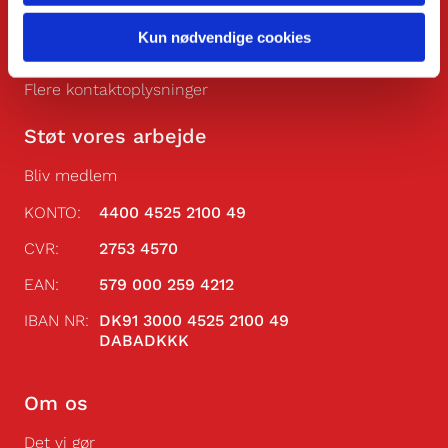
Man.-fre.: 10.00-14.00
Kun nødvendige cookies
kontor@dendanskekirke.dk
Flere kontaktoplysninger
Støt vores arbejde
Bliv medlem
KONTO:
4400 4525 2100 49
CVR:
2753 4570
EAN:
579 000 259 4212
IBAN NR:
DK91 3000 4525 2100 49
IBAN NR:
DABADKKK
Om os
Det vi gør