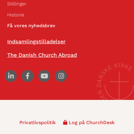
Stillinger
Historie
Få vores nyhedsbrev
Indsamlingstilladelser
The Danish Church Abroad
Privatlivspolitik
Log på ChurchDesk