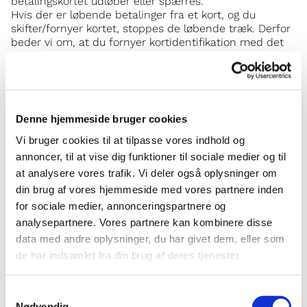
betalingskortet udløber eller spærres.
Hvis der er løbende betalinger fra et kort, og du
skifter/fornyer kortet, stoppes de løbende træk. Derfor
beder vi om, at du fornyer kortidentifikation med det
nye korts data.
Ophør
Hvis du ønsker at udmelde dig igen, kan det ske ved at
kontakte Den Danske Kirke i Udlandet på e-mail eller
Denne hjemmeside bruger cookies
telefon. For så vidt som ophørsønsket tilkendegives
inden 7 dage før betalingsdatoen, vil den faste aftale
Vi bruger cookies til at tilpasse vores indhold og
stoppe før næste betaling.
annoncer, til at vise dig funktioner til sociale medier og til
at analysere vores trafik. Vi deler også oplysninger om
Fortrydelsesret
din brug af vores hjemmeside med vores partnere inden
Der er gives ingen fortrydelsesret på dit kontingent.
for sociale medier, annonceringspartnere og
Reklamationsbehandling
analysepartnere. Vores partnere kan kombinere disse
Klager over fejl eller problemer ved kontingentet kan
data med andre oplysninger, du har givet dem, eller som
meldes til kontor@dendanskekirke.dk eller følgende
de har indsamlet fra din brug af deres tjenester.
adresse eller telefonnummer.
Den Danske Kirke i Udlandet
Samtykkevalg
Smallegade 47
Nødvendig