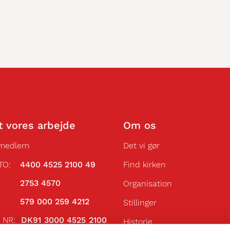
t vores arbejde
Om os
 medlem
Det vi gør
TO:
4400 4525 2100 49
Find kirken
VR:
2753 4570
Organisation
AN:
579 000 259 4212
Stillinger
N NR:
DK91 3000 4525 2100
Historie