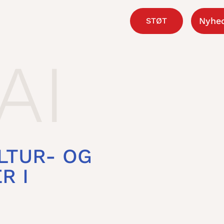
Nyhe
STØT
LTUR- OG
R I