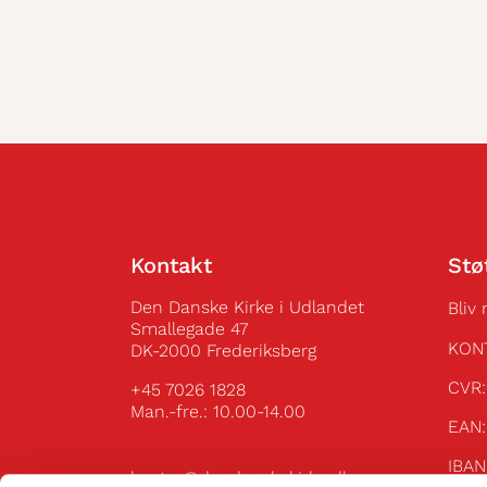
Kontakt
Stø
Den Danske Kirke i Udlandet
Bliv
Smallegade 47
KON
DK-2000 Frederiksberg
C
+45 7026 1828
Man.-fre.: 10.00-14.00
E
IBA
kontor@dendanskekirke.dk