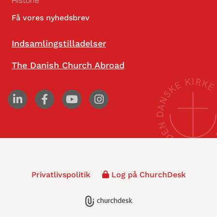
Historie
Få vores nyhedsbrev
Indsamlingstilladelser
The Danish Church Abroad
Privatlivspolitik
Log på ChurchDesk