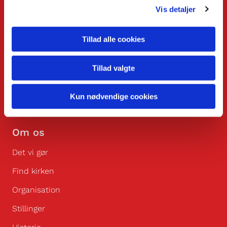
Vis detaljer
Bliv medlem
KONTO:
4400 4525 2100 49
Tillad alle cookies
CVR:
2753 4570
Tillad valgte
EAN:
579 000 259 4212
IBAN NR:
DK91 3000 4525 2100 49
Kun nødvendige cookies
IBAN NR:
DABADKKK
Om os
Det vi gør
Find kirken
Organisation
Stillinger