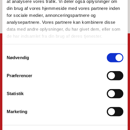
at analysere vores trafik. Vi deler også oplysninger om
din brug af vores hjemmeside med vores partnere inden
for sociale medier, annonceringspartnere og
analysepartnere. Vores partnere kan kombinere disse
data med andre oplysninger, du har givet dem, eller som
de har indsamlet fra din brug af deres tjenester.
Kontakt
Samtykkevalg
Nødvendig
Den Danske Kirke i Udlandet
Smallegade 47
DK-2000 Frederiksberg
Præferencer
+45 7026 1828
Man.-fre.: 10.00-14.00
Statistik
kontor@dendanskekirke.dk
Marketing
Flere kontaktoplysninger
Støt vores arbejde