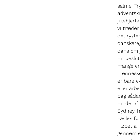
salme. Try
adventskr
julehjerte
vi træde
det ryste
danskere,
dans om j
En beslut
mange en 
mennesker
er bare e
eller arb
bag sådan
En del af
Sydney, h
Fælles fo
I løbet a
gennem ev