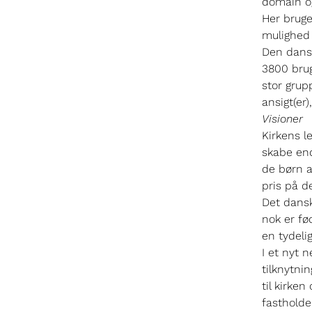
domain og
Her bruge
mulighed 
Den dansk
3800 brug
stor grup
ansigt(er
Visioner
Kirkens l
skabe end
de børn a
pris på d
Det dansk
nok er fø
en tydeli
I et nyt 
tilknytnin
til kirken
fastholde