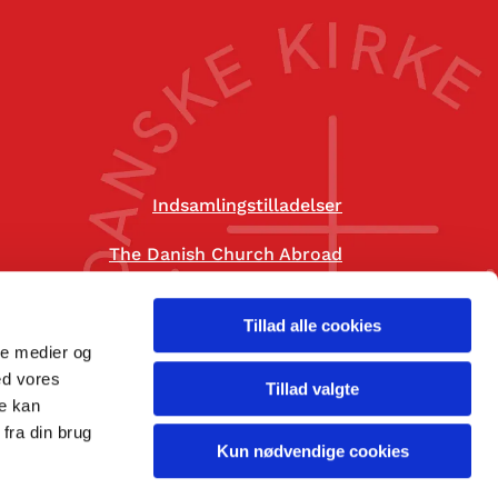
Indsamlingstilladelser
The Danish Church Abroad
Tillad alle cookies
ale medier og
ed vores
Tillad valgte
re kan
fra din brug
Kun nødvendige cookies