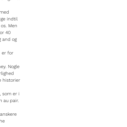
i
t med
ge indtil
 os. Men
for 40
g and og
 er for
ney. Nogle
rlighed
 historier
, som er i
 au pair.
danskere
the