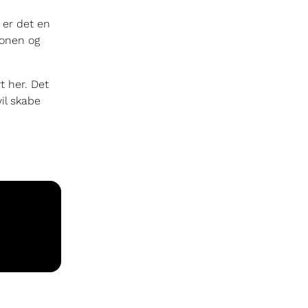
 er det en
ionen og
t her. Det
vil skabe