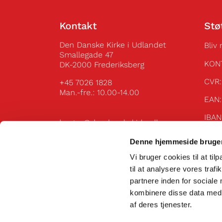
Kontakt
Stø
Den Danske Kirke i Udlandet
Bliv
Smallegade 47
KON
DK-2000 Frederiksberg
C
+45 7026 1828
Man.-fre.: 10.00-14.00
E
IBA
kontor@dendanskekirke.dk
49
Flere kontaktoplysninger
IBAN
Denne hjemmeside bruger
Vi bruger cookies til at til
til at analysere vores tra
partnere inden for sociale
kombinere disse data med a
af deres tjenester.