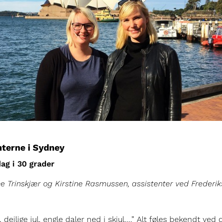
nterne i Sydney
ag i 30 grader
ne Trinskjær og Kirstine Rasmussen, assistenter ved Frederiks
, dejlige jul, engle daler ned i skjul....” Alt føles bekendt ve