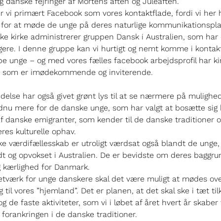
 danske fejringer af Mortens aften og Juleaften.
r vi primært Facebook som vores kontaktflade, fordi vi her 
for at møde de unge på deres naturlige kommunikationspla
e kirke administrerer gruppen Dansk i Australien, som har
ere. I denne gruppe kan vi hurtigt og nemt komme i konta
pe unge – og med vores fælles facebook arbejdsprofil har ki
), som er imødekommende og inviterende.
edelse har også givet grønt lys til at se nærmere på mulighe
nu mere for de danske unge, som har valgt at bosætte sig
f danske emigranter, som kender til de danske traditioner o
eres kulturelle ophav.
e værdifællesskab er utroligt værdsat også blandt de unge
dt og opvokset i Australien. De er bevidste om deres baggru
g kærlighed for Danmark.
netværk for unge danskere skal det være muligt at mødes ove
g til vores ”hjemland”. Det er planen, at det skal ske i tæt ti
 og de faste aktiviteter, som vi i løbet af året hvert år skaber 
 forankringen i de danske traditioner.