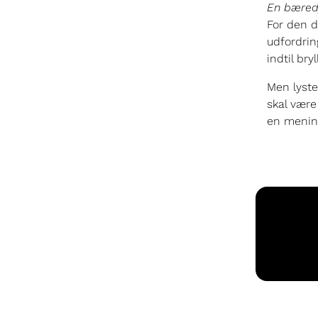
En bæred
For den d
udfordrin
indtil br
Men lyste
skal være 
en mening