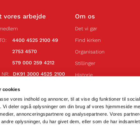
t vores arbejde
Om os
 medlem
Det vi gør
TO:
4400 4525 2100 49
Find kirken
VR:
2753 4570
Organisation
AN:
579 000 259 4212
Stillinger
N NR:
DK91 3000 4525 2100
Historie
Få vores nyhedsbrev
 NR:
DABADKKK
 cookies
passe vores indhold og annoncer, til at vise dig funktioner til soci
fik. Vi deler også oplysninger om din brug af vores hjemmeside m
 medier, annonceringspartnere og analysepartnere. Vores partne
ndre oplysninger, du har givet dem, eller som de har indsamlet 
Privatlivspolitik
Log på ChurchDesk