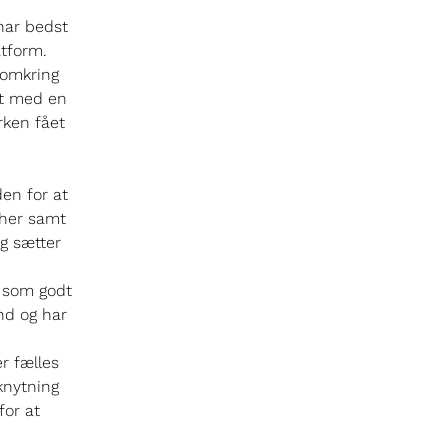
har bedst
tform.
 omkring
kt med en
rken fået
den for at
 her samt
g sætter
, som godt
nd og har
r fælles
lknytning
for at