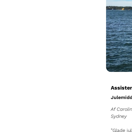
Assiste
Julemidd
Af Caroli
Sydney
”Glade jul