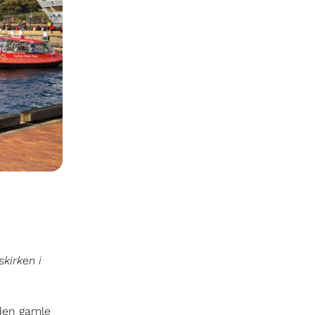
kirken i
d den gamle