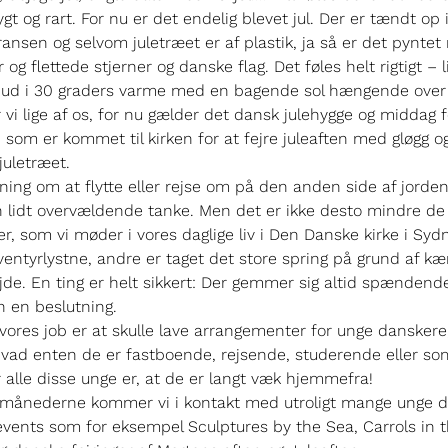
gt og rart. For nu er det endelig blevet jul. Der er tændt op 
ansen og selvom juletræet er af plastik, ja så er det pynte
r og flettede stjerner og danske flag. Det føles helt rigtigt – li
r ud i 30 graders varme med en bagende sol hængende over
r vi lige af os, for nu gælder det dansk julehygge og middag 
 som er kommet til kirken for at fejre juleaften med gløgg o
uletræet.
ning om at flytte eller rejse om på den anden side af jorden
lidt overvældende tanke. Men det er ikke desto mindre de
, som vi møder i vores daglige liv i Den Danske kirke i Syd
ventyrlystne, andre er taget det store spring på grund af kæ
ejde. En ting er helt sikkert: Der gemmer sig altid spændende
 en beslutning.
 vores job er at skulle lave arrangementer for unge danskere
vad enten de er fastboende, rejsende, studerende eller som
r alle disse unge er, at de er langt væk hjemmefra!
f månederne kommer vi i kontakt med utroligt mange unge 
ents som for eksempel Sculptures by the Sea, Carrols in 