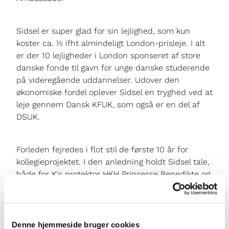
Sidsel er super glad for sin lejlighed, som kun
koster ca. ½ ifht almindeligt London-prisleje. I alt
er der 10 lejligheder i London sponseret af store
danske fonde til gavn for unge danske studerende
på videregående uddannelser. Udover den
økonomiske fordel oplever Sidsel en tryghed ved at
leje gennem Dansk KFUK, som også er en del af
DSUK.
Forleden fejredes i flot stil de første 10 år for
kollegieprojektet. I den anledning holdt Sidsel tale,
både for K's protektor HKH Prinsesse Benedikte og
hele selskabet.
Du kan læse talen her.
Vil du vide mere om boligerne,
så brug dette link.
Denne hjemmeside bruger cookies