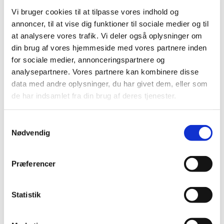
Vi bruger cookies til at tilpasse vores indhold og
annoncer, til at vise dig funktioner til sociale medier og til
at analysere vores trafik. Vi deler også oplysninger om
din brug af vores hjemmeside med vores partnere inden
for sociale medier, annonceringspartnere og
Du vil måske også kunne
analysepartnere. Vores partnere kan kombinere disse
lide...
data med andre oplysninger, du har givet dem, eller som
de har indsamlet fra din brug af deres tjenester.
Samtykkevalg
Nødvendig
Præferencer
Statistik