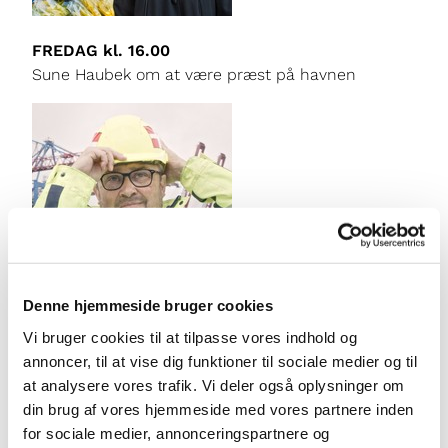
FREDAG kl. 16.00
Sune Haubek om at være præst på havnen
Denne hjemmeside bruger cookies
LØRDAG kl. 18.00
Vi bruger cookies til at tilpasse vores indhold og
Flemming Kloster Poulsen om kirken som den
annoncer, til at vise dig funktioner til sociale medier og til
trygge base i udlandet
at analysere vores trafik. Vi deler også oplysninger om
din brug af vores hjemmeside med vores partnere inden
for sociale medier, annonceringspartnere og