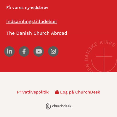
Få vores nyhedsbrev
Indsamlingstilladelser
The Danish Church Abroad
Privatlivspolitik
Log på ChurchDesk