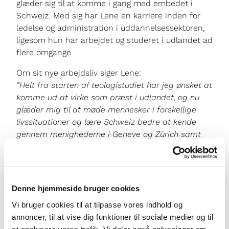
glæder sig til at komme i gang med embedet i
Schweiz. Med sig har Lene en karriere inden for
ledelse og administration i uddannelsessektoren,
ligesom hun har arbejdet og studeret i udlandet ad
flere omgange.
Om sit nye arbejdsliv siger Lene:
”Helt fra starten af teologistudiet har jeg ønsket at
komme ud at virke som præst i udlandet, og nu
glæder mig til at møde mennesker i forskellige
livssituationer og lære Schweiz bedre at kende
gennem menighederne i Geneve og Zürich samt
Bern og Basel.”
Denne hjemmeside bruger cookies
Vi bruger cookies til at tilpasse vores indhold og
annoncer, til at vise dig funktioner til sociale medier og til
Du vil måske også kunne
at analysere vores trafik. Vi deler også oplysninger om