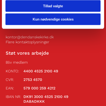
Smallegade 47
Tillad valgte
DK-2000 Frederiksberg
+45 7026 1828
Kun nødvendige cookies
Man.-fre.: 10.00-14.00
kontor@dendanskekirke.dk
Flere kontaktoplysninger
Støt vores arbejde
Bliv medlem
KONTO:
4400 4525 2100 49
CVR:
2753 4570
EAN:
579 000 259 4212
IBAN NR:
DK91 3000 4525 2100 49
IBAN NR:
DABADKKK