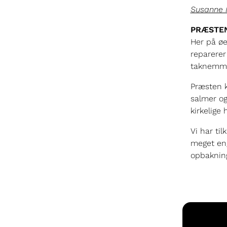
Susanne I
PRÆSTEN
Her på øen
reparerer
taknemmel
Præsten k
salmer og
kirkelige
Vi har ti
meget eng
opbakning 