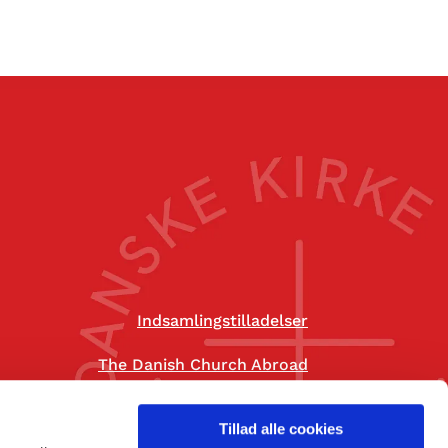
Indsamlingstilladelser
The Danish Church Abroad
Tillad alle cookies