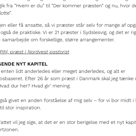
ik fra ”Hvem er du” til ”Der kommer præsten” og nu, hvor de
otte”.
gen eller få ansatte, så vi præster står selv for mange af op
gså de praktiske. Vi er 21 præster i Sydslesvig, og det er rig
n samarbejde om forskellige, større arrangementer.
 Pihl, præst i Nordvest pastorat
GENDE NYT KAPITEL
t enten lidt anderledes eller meget anderledes, og alt er
bsbaseret. Efter 26 år som præst i Danmark skal jeg tænke
Hvad dur her? Hvad gir’ mening.
gså givet en anden forståelse af mig selv – for vi bor midt i 
til stor inspiration.
tet vil jeg sige, at det er en stor berigelse med et nyt kapi
rtzonen.