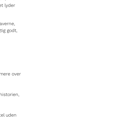
t lyder
gaverne,
tig godt,
 mere over
historien,
tel uden