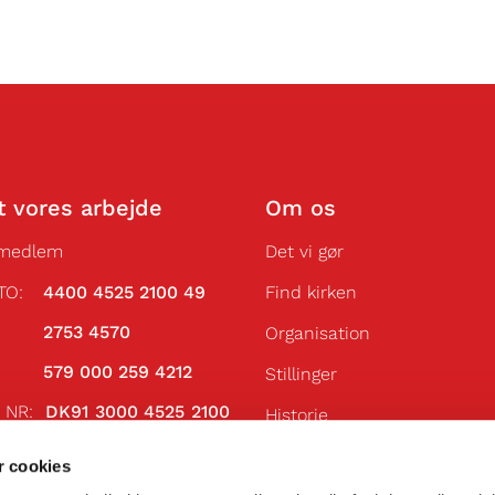
t vores arbejde
Om os
 medlem
Det vi gør
TO:
4400 4525 2100 49
Find kirken
VR:
2753 4570
Organisation
AN:
579 000 259 4212
Stillinger
N NR:
DK91 3000 4525 2100
Historie
Få vores nyhedsbrev
 NR:
DABADKKK
 cookies