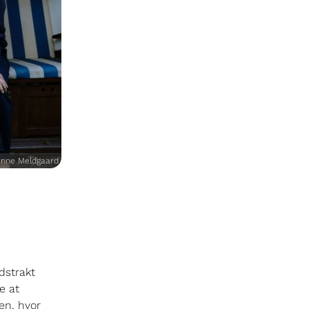
nne Meldgaard
dstrakt
e at
en, hvor