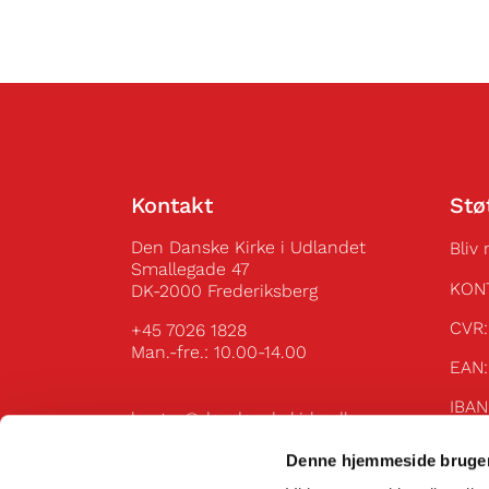
Kontakt
Stø
Den Danske Kirke i Udlandet
Bliv
Smallegade 47
KON
DK-2000 Frederiksberg
C
+45 7026 1828
Man.-fre.: 10.00-14.00
E
IBA
kontor@dendanskekirke.dk
49
Flere kontaktoplysninger
IBAN
Denne hjemmeside bruger