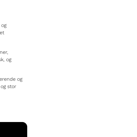
 og
et
ner,
k, og
værende og
 og stor