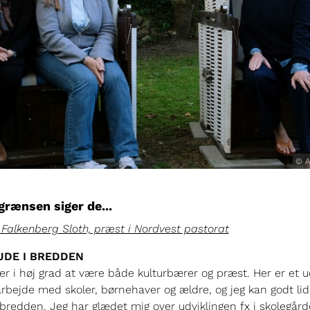
© A
grænsen siger de...
 Falkenberg Sloth, præst i Nordvest pastorat
JDE I BREDDEN
er i høj grad at være både kulturbærer og præst. Her er et u
arbejde med skoler, børnehaver og ældre, og jeg kan godt lid
 bredden. Jeg har glædet mig over udviklingen fx i skolegård