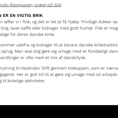
valo Rasmussen, præst på Sild
 ER EN VIGTIG BRIK
 løfter vi i flok, og det er let at få hjælp. Frivillige dukker op
 ting, laver kaffe eller bidrager med godt humør. Folk er meg
ige for deres danske kirke.
ommer udefra og bidrager til at bevare danske kirketraditio
 sprog. Man skal dog gøre sig umage med et forståeligt dans
 handlinger er ofte med et mix af dansk/tysk.
lknytning til Haderslev Stift gennem biskoppen, som er nær
ageret. Her er god tid til at gøre sig umage med sit arbejde
til kirkelige aktiviteter.