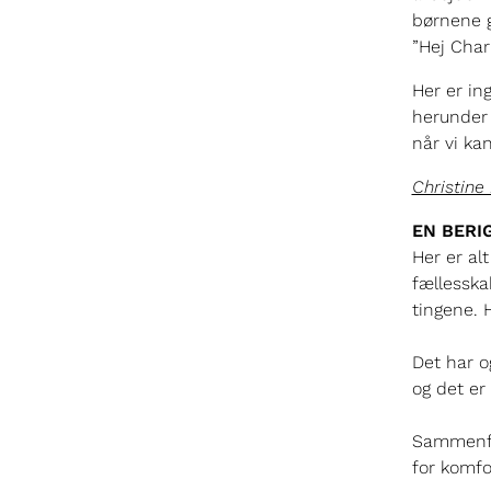
børnene g
”Hej Charl
Her er in
herunder o
når vi ka
Christine
EN BERI
Her er al
fællesska
tingene. 
Det har o
og det er 
Sammenfat
for komfo