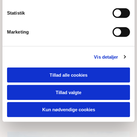
Statistik
Marketing
Vis detaljer
Tillad alle cookies
Præst
Alsidigt, udfordrende og indholdsrigt. Som præst
Tillad valgte
i udlandet arbejder du i et spændende
kulturmøde - med frihed til at prøve nye ting af -
og mulighed for at tage familien med.
Kun nødvendige cookies