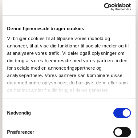
"Skibsbesøg er utrolig meningsfulde"
Denne hjemmeside bruger cookies
KONTAKT
Vi bruger cookies til at tilpasse vores indhold og
annoncer, til at vise dig funktioner til sociale medier og til
at analysere vores trafik. Vi deler også oplysninger om
Margareta Bærentzen
din brug af vores hjemmeside med vores partnere inden
for sociale medier, annonceringspartnere og
PA og HR
analysepartnere. Vores partnere kan kombinere disse
+45 7026 1828
data med andre oplysninger, du har givet dem, eller som
mab@dendanskekirke.dk
de har indsamlet fra din brug af deres tjenester.
Samtykkevalg
Nødvendig
SE OGSÅ
Præferencer