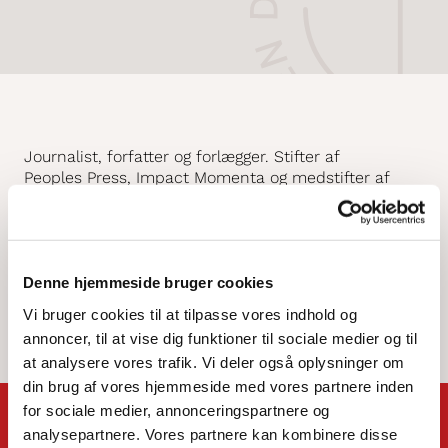
Journalist, forfatter og forlægger. Stifter af
Peoples Press, Impact Momenta og medstifter af
Radio 24Syv m.m.
Tlf | Mail
+45
kvist@artpeople.dk
Denne hjemmeside bruger cookies
Vi bruger cookies til at tilpasse vores indhold og
Valgt på repræsentantskabsmødet 2025
annoncer, til at vise dig funktioner til sociale medier og til
at analysere vores trafik. Vi deler også oplysninger om
din brug af vores hjemmeside med vores partnere inden
for sociale medier, annonceringspartnere og
analysepartnere. Vores partnere kan kombinere disse
Kontakt