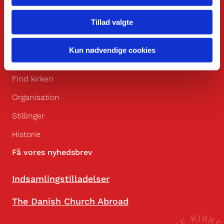
IBAN NR:
DABADKKK
Tillad valgte
Om os
Kun nødvendige cookies
Det vi gør
Find kirken
Organisation
Stillinger
Historie
Få vores nyhedsbrev
Indsamlingstilladelser
The Danish Church Abroad