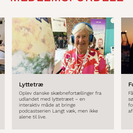
Lyttetræ
F
Oplev danske skæbnefortællinger fra
Få
udlandet med lyttetræet – en
s
interaktiv måde at bringe
fo
podcastserien Langt væk, men ikke
a
alene til live.