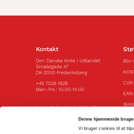
Kontakt
Stø
Den Danske Kirke i Udlandet
Bliv
Smallegade 47
KON
DK-2000 Frederiksberg
C
+45 7026 1828
Man.-fre.: 10.00-14.00
E
IBA
kontor@dendanskekirke.dk
49
Flere kontaktoplysninger
IBAN
Denne hjemmeside bruger
Vi bruger cookies til at til