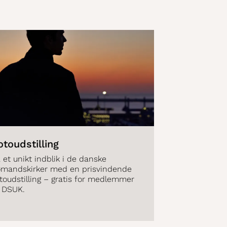
otoudstilling
 et unikt indblik i de danske
ømandskirker med en prisvindende
toudstilling – gratis for medlemmer
f DSUK.