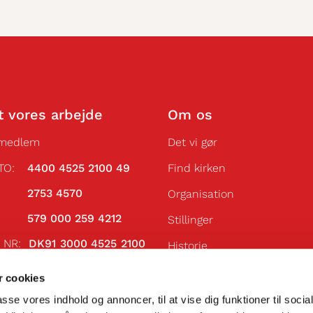
t vores arbejde
Om os
 medlem
Det vi gør
TO:
4400 4525 2100 49
Find kirken
VR:
2753 4570
Organisation
AN:
579 000 259 4212
Stillinger
N NR:
DK91 3000 4525 2100
Historie
Få vores nyhedsbrev
 NR:
DABADKKK
 cookies
passe vores indhold og annoncer, til at vise dig funktioner til soci