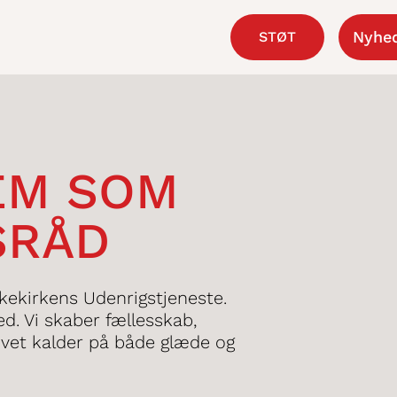
Nyhe
STØT
EM SOM
SRÅD
kekirkens Udenrigstjeneste.
ed. Vi skaber fællesskab,
 livet kalder på både glæde og