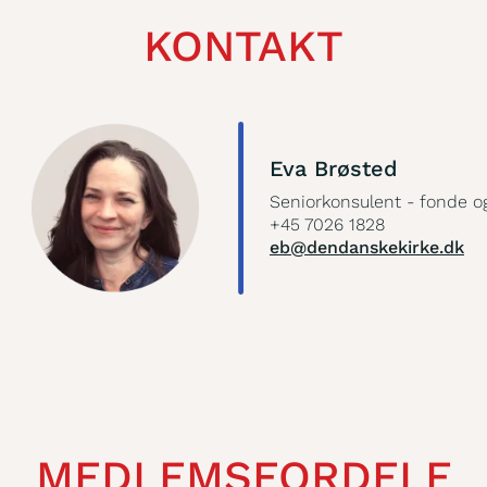
KONTAKT
Eva Brøsted
Seniorkonsulent - fonde og
+45 7026 1828
eb@dendanskekirke.dk
MEDLEMSFORDELE